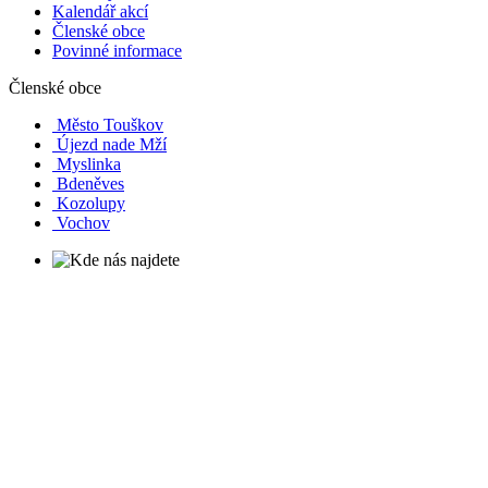
Kalendář akcí
Členské obce
Povinné informace
Členské obce
Město Touškov
Újezd nade Mží
Myslinka
Bdeněves
Kozolupy
Vochov