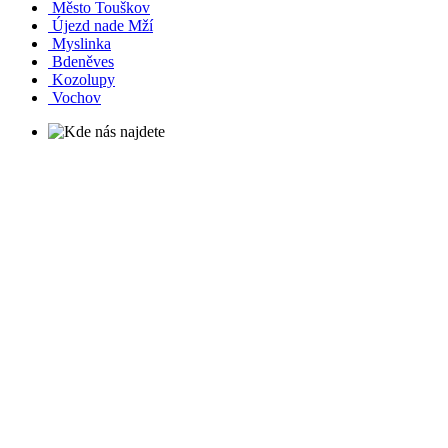
Město Touškov
Újezd nade Mží
Myslinka
Bdeněves
Kozolupy
Vochov