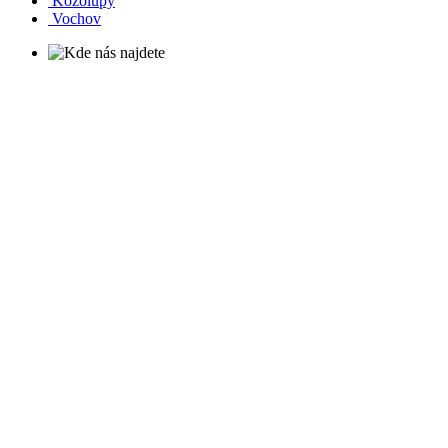
Kozolupy
Vochov