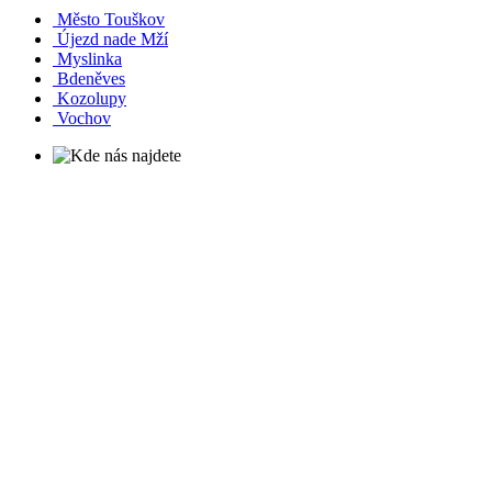
Město Touškov
Újezd nade Mží
Myslinka
Bdeněves
Kozolupy
Vochov