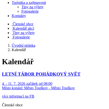
Turistika a zajímavosti
Tipy na výlety
Fotogalerie
Kontakty
Členské obce
Kalendář akcí
Tipy na výlety
Fotogalerie
Úvodní stránka
Kalendář
Kalendář
LETNÍ TÁBOR POHÁDKOVÝ SVĚT
4. - 11. 7. 2026 začátek od 08:00
Místo konání:
Město Touškov - Město Touškov
více informací na FB
Členské obce